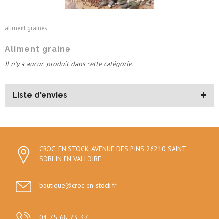
Aliment graine
aliment graines
Aliment graine
Il n'y a aucun produit dans cette catégorie.
Liste d'envies
CROC' EN STOCK, AVENUE DES PINS 26210 SAINT
SORLIN EN VALLOIRE
boutique@croc-en-stock.fr
04-75-68-73-37