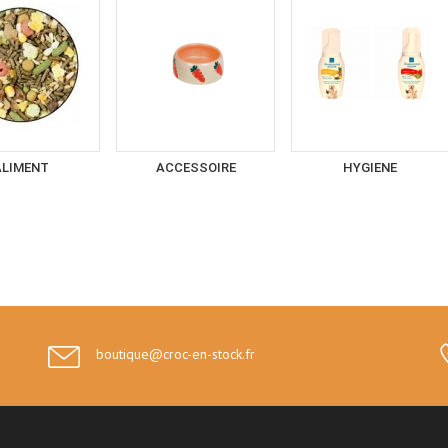
ALIMENT
ACCESSOIRE
HYGIENE
boutique@croc-en-stock.fr