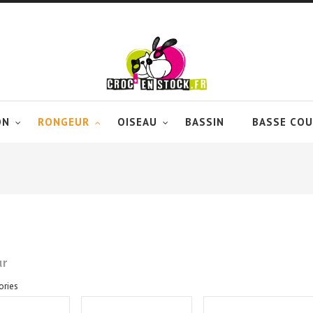
ON
RONGEUR
OISEAU
BASSIN
BASSE COU
ur
ories