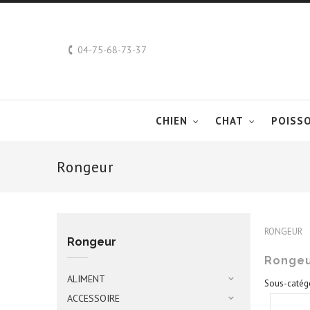
04-75-68-73-37
CHIEN
CHAT
POISS
Rongeur
Rongeur
RONGEUR
Rongeur
Ronge
ALIMENT
Sous-catég
ACCESSOIRE