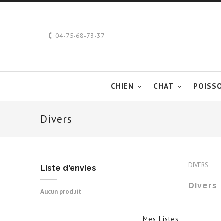
04-75-68-73-37
CHIEN
CHAT
POISS
Divers
Divers
DIVERS
Liste d'envies
Divers
Aucun produit
Mes Listes