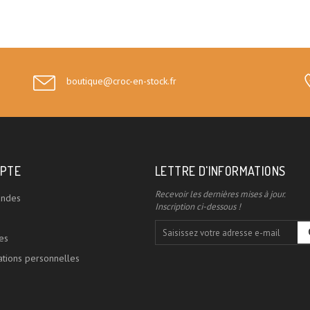
boutique@croc-en-stock.fr
PTE
LETTRE D'INFORMATIONS
Recevoir les dernières mises à jour.
ndes
Inscription ci-dessous !
es
tions personnelles