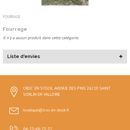
Fourrage
FOURRAGE
Fourrage
Il n'y a aucun produit dans cette catégorie.
Liste d'envies
CROC' EN STOCK, AVENUE DES PINS 26210 SAINT
SORLIN EN VALLOIRE
boutique@croc-en-stock.fr
04-75-68-73-37